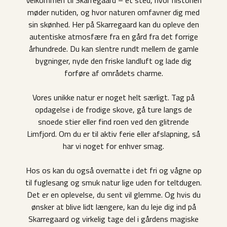
Velkommen til Skarregaard – et sted, hvor historien
møder nutiden, og hvor naturen omfavner dig med
sin skønhed. Her på Skarregaard kan du opleve den
autentiske atmosfære fra en gård fra det forrige
århundrede. Du kan slentre rundt mellem de gamle
bygninger, nyde den friske landluft og lade dig
forføre af områdets charme.
Vores unikke natur er noget helt særligt. Tag på
opdagelse i de frodige skove, gå ture langs de
snoede stier eller find roen ved den glitrende
Limfjord. Om du er til aktiv ferie eller afslapning, så
har vi noget for enhver smag.
Hos os kan du også overnatte i det fri og vågne op
til fuglesang og smuk natur lige uden for teltdugen.
Det er en oplevelse, du sent vil glemme. Og hvis du
ønsker at blive lidt længere, kan du leje dig ind på
Skarregaard og virkelig tage del i gårdens magiske