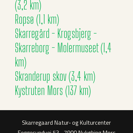
(3,2 km)
Ropsø (1,1 km)
Skarregård - Krogsbjerg -
Skarreborg - Molermuseet (1,4
km)
Skranderup skov (3,4 km)
Kystruten Mors (137 km)
Skarregaard Natur- og Kulturcenter
Feggesundvej 53
7900 Nykøbing Mors