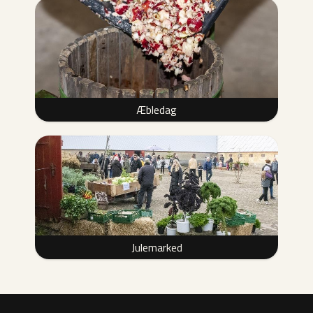
Æbledag
Julemarked